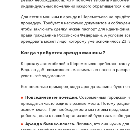
индивидуальных пожеланий каждого обратившегося к ни
Для взятия машины в аренду в Шереметьево не придёт
процедуру. Требуется несколько документов и соблюден
чтобы заключить сделку, нужен паспорт для идентифика
права гражданина Российской Федерации. А условие вс
арендовать может лицо, которому уже исполнилось 23 г
Когда требуется аренда машины?
К прокату автомобилей в Шереметьево прибегают как ту
Ведь он даёт возможность максимально полезно распре
успеть всё задуманное.
Вот несколько примеров, когда аренда машины будет оч
Повседневные поездки.
Современный городской че
приходится часто ездить в разные места. Потому рацион
эконом-класс. При необходимости мы готовы предложить
ребенка, если с нашей организацией будет заключён до
Аренда бизнес-класса.
Логично, что она нужна для
главных атрибутов делового и успешного человека явля