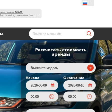
аписать в
MAX
:
ы онлайн, ответим быстро
ты
Рассчитать стоимость
аренды
Начало
Окончание