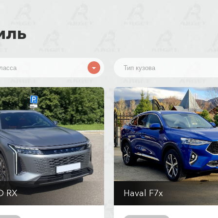
иль
D RX
Haval F7x
т
Автомат