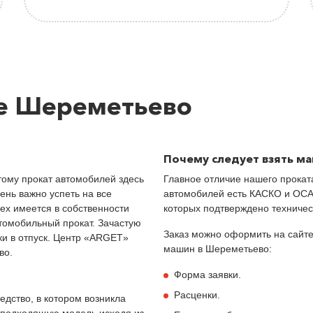
де Шереметьево
Почему следует взять ма
тому прокат автомобилей здесь
Главное отличие нашего прокат
ень важно успеть на все
автомобилей есть КАСКО и ОСА
сех имеется в собственности
которых подтверждено техниче
томобильный прокат. Зачастую
Заказ можно оформить на сайте
ки в отпуск. Центр «ARGET»
машин в Шереметьево:
во.
Форма заявки.
Расценки.
едство, в котором возникла
 подходящую модель исходя из