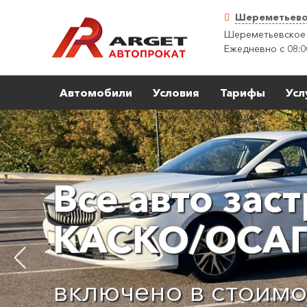
Шереметьев
Шереметьевское 
Ежедневно с 08:0
Автомобили
Условия
Тарифы
Усл
Все авто зас
КАСКО/ОСА
включено в стоимо