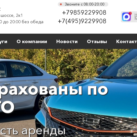
Звоните с 08:00-20:00
о
+79859229908
шоссе, 2к1
Н
М
+7(495)9229908
0 до 20:00 без обеда
уги
О компании
Новости
Отзывы
Контак
трахованы по
ГО
сть аренды