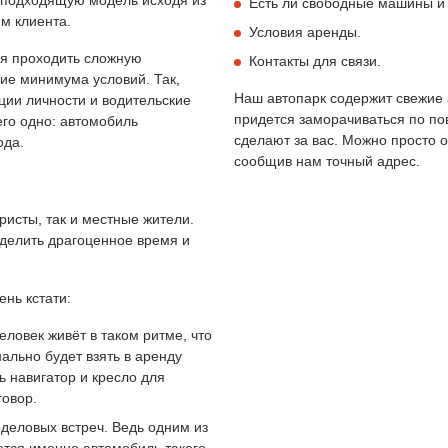
Есть ли свободные машины и
м клиента.
Условия аренды.
ся проходить сложную
Контакты для связи.
ие минимума условий. Так,
Наш автопарк содержит свежие 
ции личности и водительские
придется заморачиваться по пов
его одно: автомобиль
сделают за вас. Можно просто о
ода.
сообщив нам точный адрес.
ристы, так и местные жители.
делить драгоценное время и
ень кстати:
ловек живёт в таком ритме, что
ально будет взять в аренду
 навигатор и кресло для
говор.
 деловых встреч. Ведь одним из
ется именно автомобиль такого