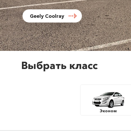
Geely Coolray
Выбрать класс
Эконом