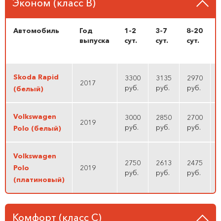
Эконом (класс B)
Автомобиль
Год
1-2
3-7
8-20
выпуска
cут.
cут.
cут.
c
Skoda Rapid
3300
3135
2970
2017
руб.
руб.
руб.
(белый)
Volkswagen
3000
2850
2700
2019
руб.
руб.
руб.
Polo (белый)
Volkswagen
2750
2613
2475
Polo
2019
руб.
руб.
руб.
(платиновый)
Комфорт (класс C)