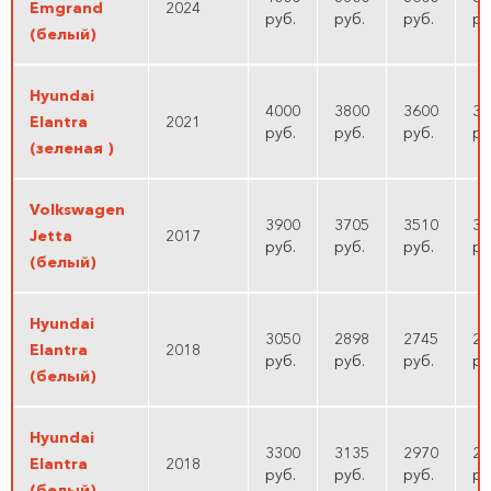
Emgrand
2024
руб.
руб.
руб.
ру
(белый)
Hyundai
4000
3800
3600
34
Elantra
2021
руб.
руб.
руб.
ру
(зеленая )
Volkswagen
3900
3705
3510
33
Jetta
2017
руб.
руб.
руб.
ру
(белый)
Hyundai
3050
2898
2745
25
Elantra
2018
руб.
руб.
руб.
ру
(белый)
Hyundai
3300
3135
2970
28
Elantra
2018
руб.
руб.
руб.
ру
(белый)