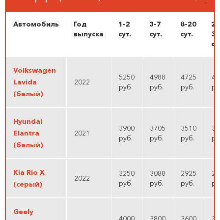
Автомобиль
Год
1-2
3-7
8-20
21
выпуска
cут.
cут.
cут.
30
cу
Volkswagen
5250
4988
4725
44
Lavida
2022
руб.
руб.
руб.
ру
(белый)
Hyundai
3900
3705
3510
33
Elantra
2021
руб.
руб.
руб.
ру
(белый)
Kia Rio X
3250
3088
2925
27
2022
руб.
руб.
руб.
ру
(серый)
Geely
4000
3800
3600
34