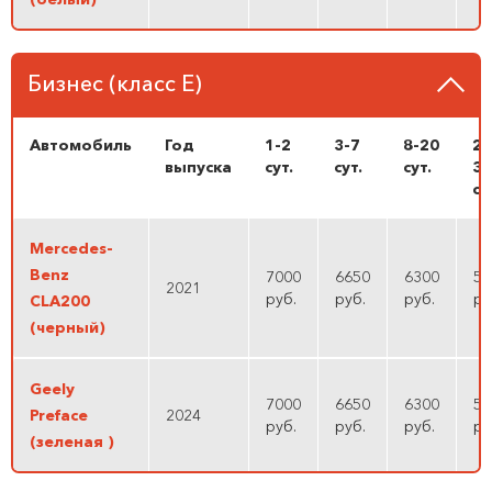
Бизнес (класс E)
Автомобиль
Год
1-2
3-7
8-20
21
выпуска
cут.
cут.
cут.
30
cу
Mercedes-
Benz
7000
6650
6300
59
2021
руб.
руб.
руб.
ру
CLA200
(черный)
Geely
7000
6650
6300
59
Preface
2024
руб.
руб.
руб.
ру
(зеленая )